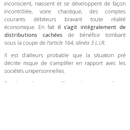
inconscient, naissent et se développent de façon
incontrôlée, voire chaotique, des comptes
courants débiteurs bravant toute réalité
économique. En fait
il s’agit intégralement de
distributions cachées
de bénéfice tombant
sous la coupe de
l’article 164, alinéa 3 L.I.R.
Il est d’ailleurs probable que la situation pré
décrite risque de s’amplifier en rapport avec les
sociétés unipersonnelles.
2. Les bureaux d’imposition compétents
procéderont à une instruction adéquate, lorsqu’ils
sont confrontés dans leurs travaux à des comptes
courants associés débiteurs. Selon le cas il se peut
qu’il y ait distribution dès la mise à disposition du
« prêt » ou ultérieurement quand il est constaté